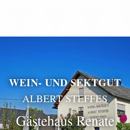
WEIN- UND SEKTGUT ALBERT
STEFFES
MENÜ
WEIN- UND SEKTGUT
ALBERT STEFFES
Gästehaus Renate